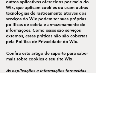
outros aplicativos oferecidos por meio do
Wix, que aplicam cookies ou usam outras
tecnologias de rastreamento através dos
serviços do Wix podem ter suas próprias
políticas de coleta e armazenamento de
informações. Como esses são serviços
externos, essas práticas não são cobertas
pela Política de Privacidade do Wix.
Confira este
artigo de suporte
para saber
mais sobre cookies e seu site Wix.
As explicações e informações fornecidas
aqui são apenas exemplos gerais. Não
confie neste artigo como orientação
jurídica ou como recomendações sobre o
que você realmente deve fazer.
Recomendamos que você busque
orientação jurídica se precisar de ajuda
para entender e criar sua política de
cookies.
Política de Cookies